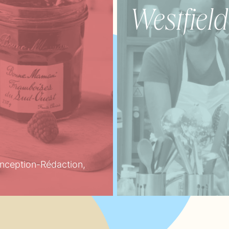
Westfield
nception-Rédaction,