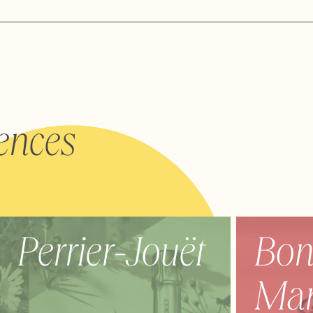
rences
Perrier-Jouët
Bon
Ma