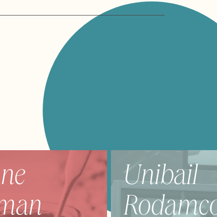
ne
Unibail
man
Rodamc